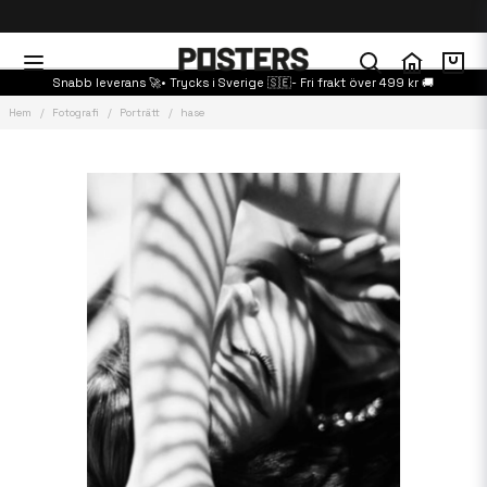
Snabb leverans 🚀• Trycks i Sverige 🇸🇪- Fri frakt över 499 kr 🚚
Hem
Fotografi
Porträtt
hase