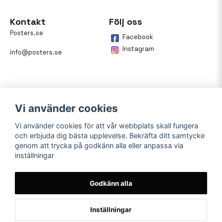
Kontakt
Följ oss
Posters.se
Facebook
Instagram
info@posters.se
Vi använder cookies
Vi använder cookies för att vår webbplats skall fungera
och erbjuda dig bästa upplevelse. Bekräfta ditt samtycke
Betalning
genom att trycka på godkänn alla eller anpassa via
inställningar
På posters.se kan du enkelt
betala din beställning med
Klarna.
Godkänn alla
Inställningar