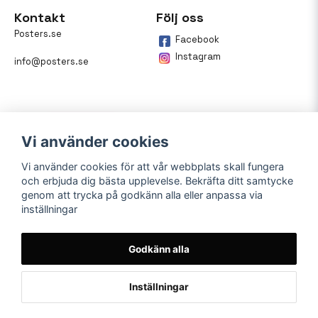
Kontakt
Följ oss
Posters.se
Facebook
Instagram
info@posters.se
Vi använder cookies
Vi använder cookies för att vår webbplats skall fungera
och erbjuda dig bästa upplevelse. Bekräfta ditt samtycke
Betalning
genom att trycka på godkänn alla eller anpassa via
inställningar
På posters.se kan du enkelt
betala din beställning med
Klarna.
Godkänn alla
Inställningar
Powered by Nyehandel AB