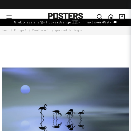
Snabb leverans 🚀• Trycks i Sverige 🇸🇪- Fri frakt över 499 kr 🚚
Hem
Fotografi
Creative edit
group of flamingos