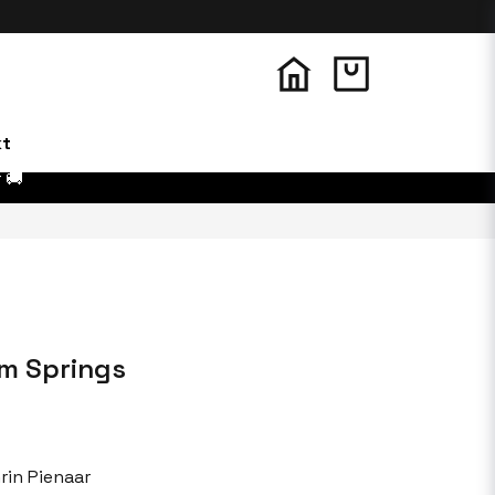
kt
 🚚
lm Springs
rin Pienaar