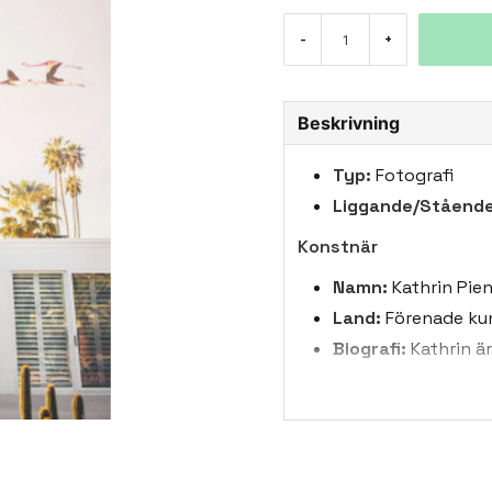
-
+
Beskrivning
Typ:
Fotografi
Liggande/Stående
Konstnär
Namn:
Kathrin Pie
Land:
Förenade ku
Biografi:
Kathrin är
skapare. Hon har e
växter, strandliv, d
Kapstaden, Sydafri
stil. Hennes bilde
som kan passa in i 