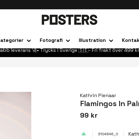
ategorier
Fotografi
Illustration
Konta
abb leverans 🚀• Trycks i Sverige 🇸🇪- Fri frakt över 499 kr
Kathrin Pienaar
Flamingos In Pa
99 kr
Kath
3104646_0