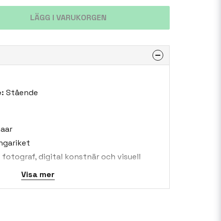
LÄGG I VARUKORGEN
:
Stående
naar
ngariket
 fotograf, digital konstnär och visuell
tt brett utbud av verk som inkluderar
Visa mer
jur och arkitektur. Hennes år bor i
ka, starkt påverkat hennes konstnärliga
r har en avslappnad och mångsidig kvalitet
alla typer av interiör, inklusive barnrum.