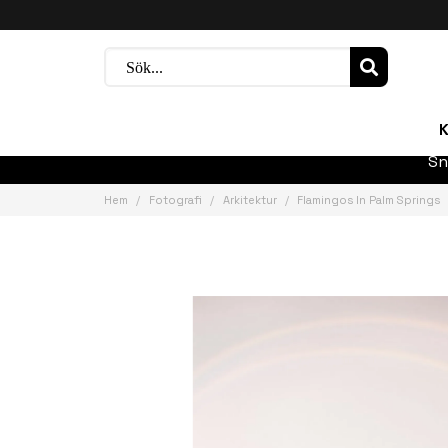
K
Sn
Hem
Fotografi
Arkitektur
Flamingos In Palm Springs