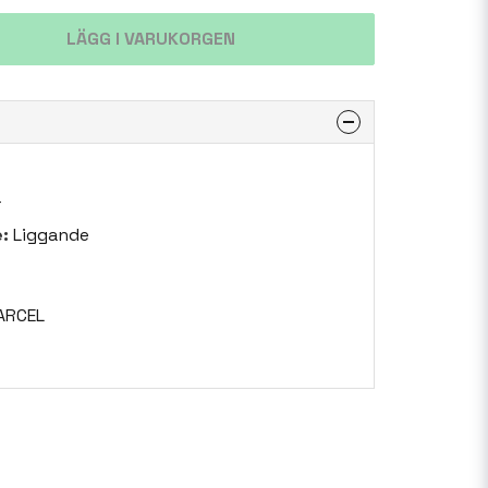
LÄGG I VARUKORGEN
r
:
Liggande
ARCEL