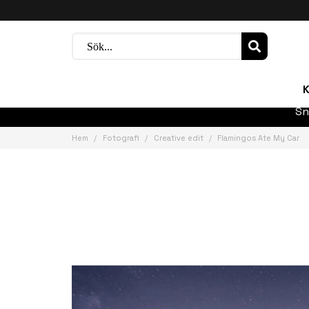
K
Sn
Hem
Fotografi
Creative edit
Flamingos Ate My Car