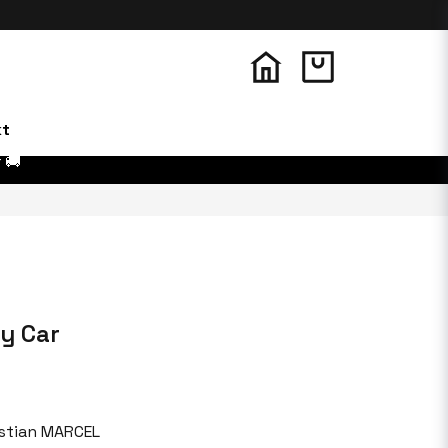
kt
 🚚
y Car
istian MARCEL