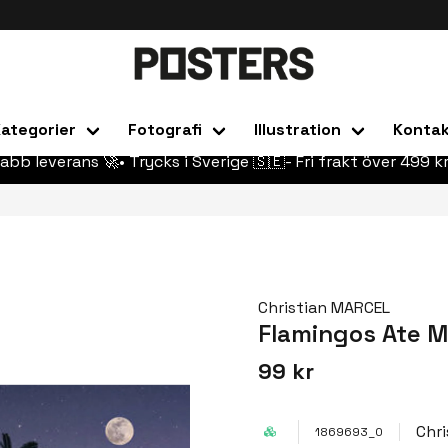
ategorier
Fotografi
Illustration
Konta
abb leverans 🚀• Trycks i Sverige 🇸🇪- Fri frakt över 499 kr
Christian MARCEL
Flamingos Ate M
99 kr
Chr
1869693_0