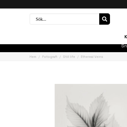
K
Sn
Hem
Fotografi
Still life
Ethereal Veins