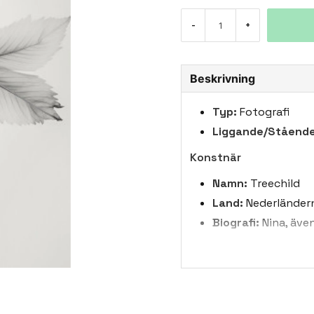
-
+
Beskrivning
Typ:
Fotografi
Liggande/Stående
Konstnär
Namn:
Treechild
Land:
Nederländer
Biografi:
Nina, även
färger och blommor.
hon ägnar sig helt 
hennes fantasi, ef
tekniker i sitt ar
kommer, så att hen