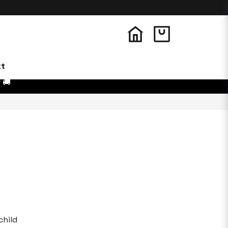
kt
 🚚
child