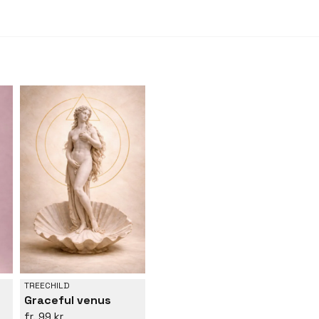
skapelser.
TREECHILD
Graceful venus
99 kr