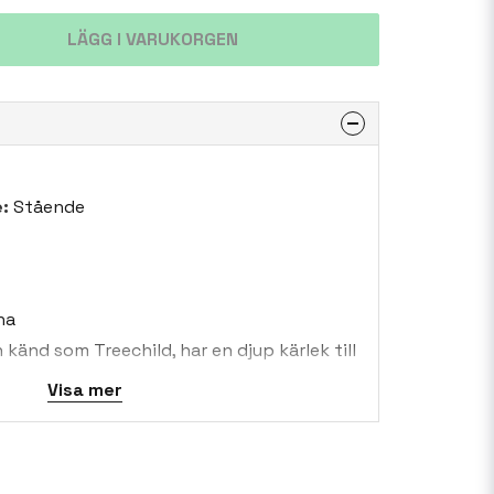
LÄGG I VARUKORGEN
:
Stående
na
 känd som Treechild, har en djup kärlek till
 Hennes kreativa energi är kraftfull, och
Visa mer
åt sin konst. Det finns inga gränser för
tersom hon utforskar olika digitala
bete. Hon omfamnar varje dag som det
nes humör att vägleda henne i hennes