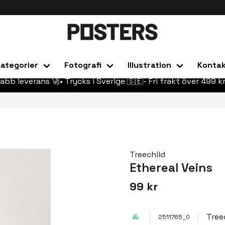
ategorier
Fotografi
Illustration
Konta
abb leverans 🚀• Trycks i Sverige 🇸🇪- Fri frakt över 499 kr
Treechild
Ethereal Veins
99 kr
Tree
2511765_0