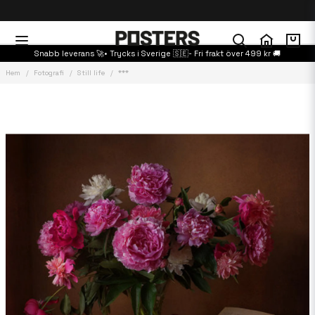
Snabb leverans 🚀• Trycks i Sverige 🇸🇪- Fri frakt över 499 kr 🚚
Hem
Fotografi
Still life
***