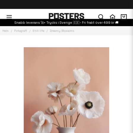
Snabb leverans 🚀• Trycks i Sverige 🇸🇪- Fri frakt över 499 kr 🚚
Hem
Fotografi
Still life
Dreamy Blossoms