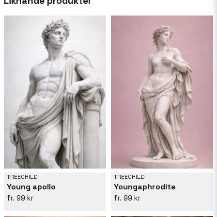
Liknande produkter
varje dag som det kommer, så att hennes humör
att vägleda henne i hennes skapelser.
TREECHILD
TREECHILD
Young apollo
Youngaphrodite
99 kr
99 kr