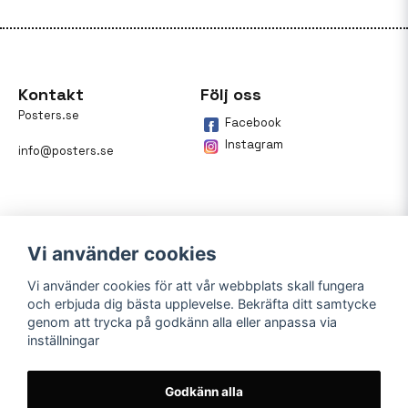
Kontakt
Följ oss
Posters.se
Facebook
Instagram
info@posters.se
Vi använder cookies
Vi använder cookies för att vår webbplats skall fungera
och erbjuda dig bästa upplevelse. Bekräfta ditt samtycke
Betalning
genom att trycka på godkänn alla eller anpassa via
inställningar
På posters.se kan du enkelt
betala din beställning med
Klarna.
Godkänn alla