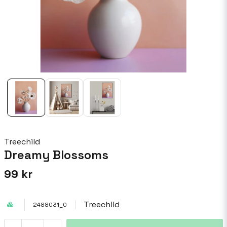
Treechild
Dreamy Blossoms
99 kr
Treechild
2488031_0