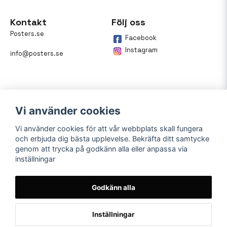
Kontakt
Följ oss
Posters.se
Facebook
Instagram
info@posters.se
Vi använder cookies
Vi använder cookies för att vår webbplats skall fungera
och erbjuda dig bästa upplevelse. Bekräfta ditt samtycke
Betalning
genom att trycka på godkänn alla eller anpassa via
inställningar
På posters.se kan du enkelt
betala din beställning med
Klarna.
Godkänn alla
Inställningar