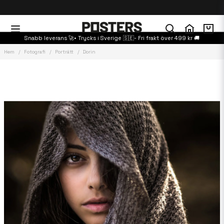
Snabb leverans 🚀• Trycks i Sverige 🇸🇪- Fri frakt över 499 kr 🚚
Hem
Fotografi
Porträtt
Dorin