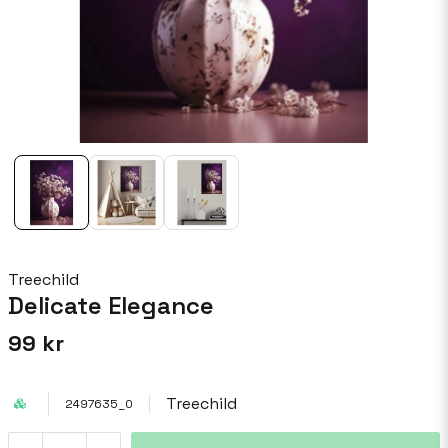
Treechild
Delicate Elegance
99 kr
Treechild
2497635_0