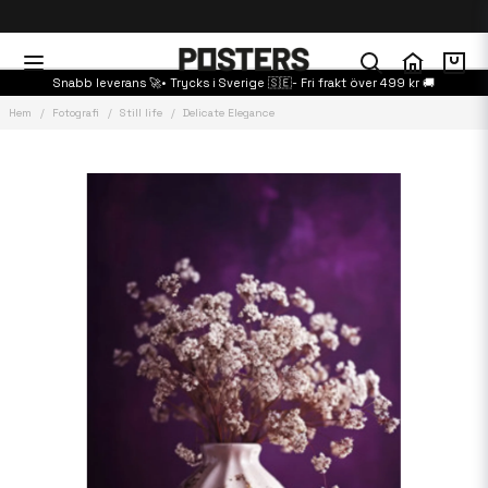
Snabb leverans 🚀• Trycks i Sverige 🇸🇪- Fri frakt över 499 kr 🚚
Hem
Fotografi
Still life
Delicate Elegance