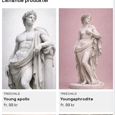
Liknande produkter
varje dag som det kommer, så att hennes humör
att vägleda henne i hennes skapelser.
TREECHILD
TREECHILD
Young apollo
Youngaphrodite
99 kr
99 kr