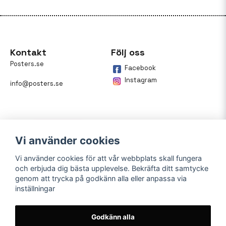
Kontakt
Följ oss
Posters.se
Facebook
Instagram
info@posters.se
Vi använder cookies
Vi använder cookies för att vår webbplats skall fungera
och erbjuda dig bästa upplevelse. Bekräfta ditt samtycke
Betalning
genom att trycka på godkänn alla eller anpassa via
inställningar
På posters.se kan du enkelt
betala din beställning med
Klarna.
Godkänn alla