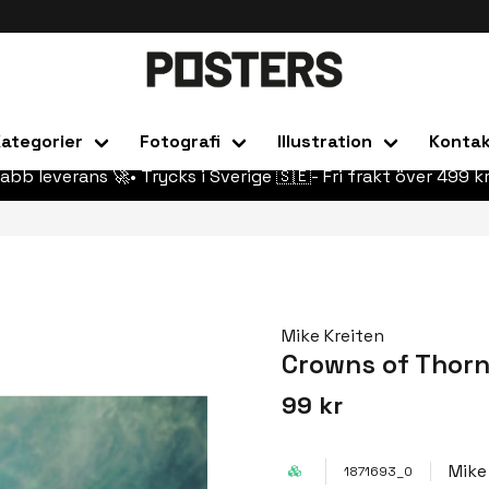
ategorier
Fotografi
Illustration
Konta
abb leverans 🚀• Trycks i Sverige 🇸🇪- Fri frakt över 499 kr
Mike Kreiten
Crowns of Thor
99 kr
Mike
1871693_0