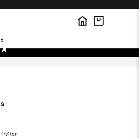
kt
 🚚
ns
 Kreiten