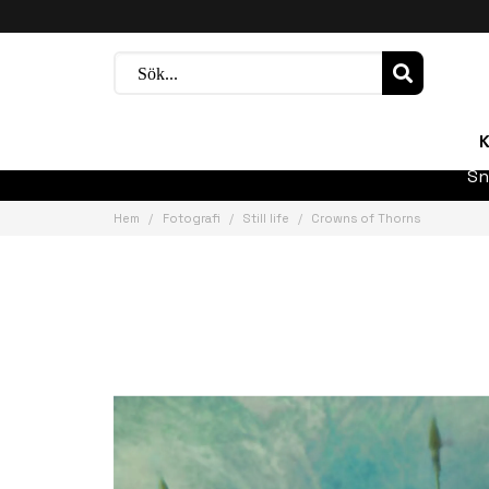
K
Sn
Hem
Fotografi
Still life
Crowns of Thorns