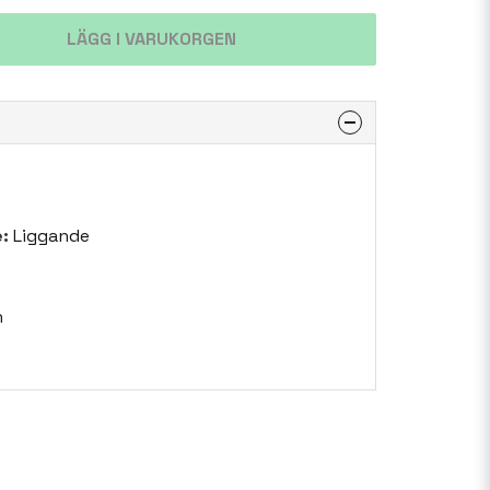
LÄGG I VARUKORGEN
:
Liggande
n