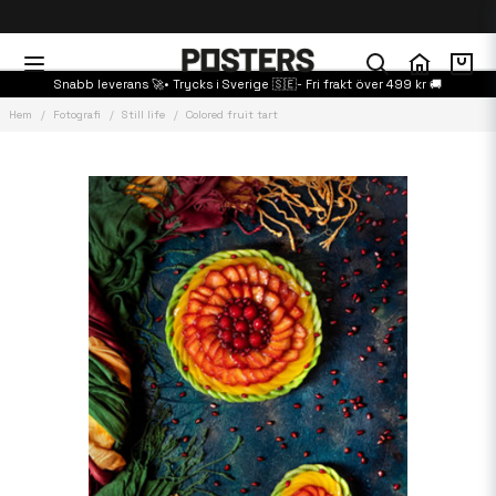
Snabb leverans 🚀• Trycks i Sverige 🇸🇪- Fri frakt över 499 kr 🚚
Hem
Fotografi
Still life
Colored fruit tart