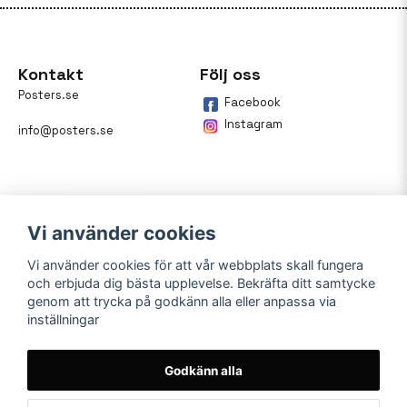
Kontakt
Följ oss
Posters.se
Facebook
Instagram
info@posters.se
Vi använder cookies
Vi använder cookies för att vår webbplats skall fungera
och erbjuda dig bästa upplevelse. Bekräfta ditt samtycke
Betalning
genom att trycka på godkänn alla eller anpassa via
inställningar
På posters.se kan du enkelt
betala din beställning med
Klarna.
Godkänn alla