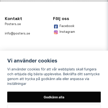
Kontakt
Följ oss
Posters.se
Facebook
Instagram
info@posters.se
Vi använder cookies
Vi använder cookies för att vår webbplats skall fungera
och erbjuda dig bästa upplevelse. Bekräfta ditt samtycke
Betalning
genom att trycka på godkänn alla eller anpassa via
inställningar
På posters.se kan du enkelt
betala din beställning med
Klarna.
Godkänn alla