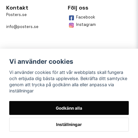
Kontakt
Följ oss
Posters.se
Facebook
Instagram
info@posters.se
Vi använder cookies
Vi använder cookies för att vår webbplats skall fungera
och erbjuda dig bästa upplevelse. Bekräfta ditt samtycke
Betalning
genom att trycka på godkänn alla eller anpassa via
inställningar
På posters.se kan du enkelt
betala din beställning med
Klarna.
Godkänn alla
Inställningar
Powered by Nyehandel AB