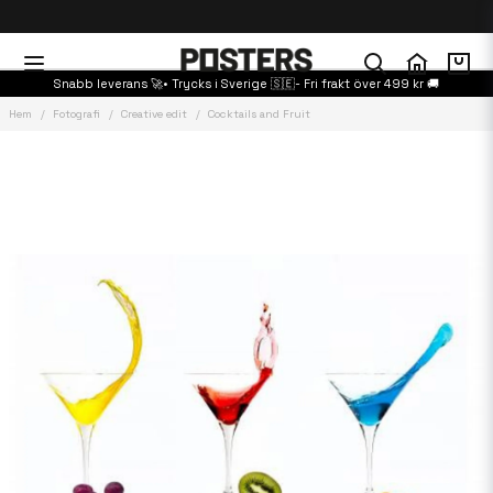
Snabb leverans 🚀• Trycks i Sverige 🇸🇪- Fri frakt över 499 kr 🚚
Hem
Fotografi
Creative edit
Cocktails and Fruit