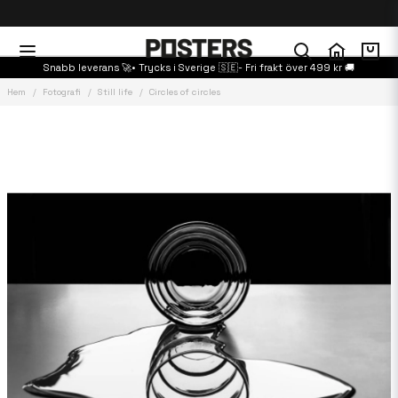
Snabb leverans 🚀• Trycks i Sverige 🇸🇪- Fri frakt över 499 kr 🚚
Hem
Fotografi
Still life
Circles of circles