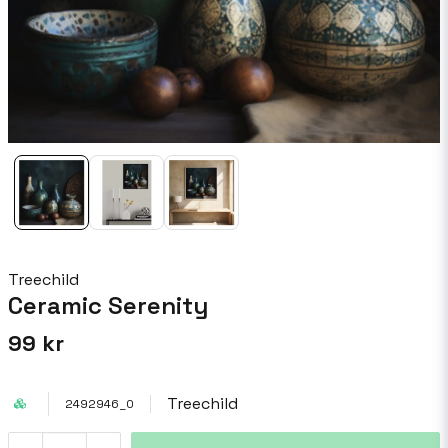
Treechild
Ceramic Serenity
99 kr
Treechild
2492946_0