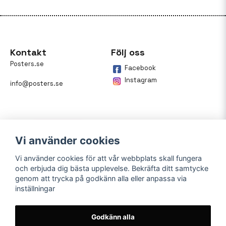
Kontakt
Följ oss
Posters.se
Facebook
Instagram
info@posters.se
Vi använder cookies
Vi använder cookies för att vår webbplats skall fungera
och erbjuda dig bästa upplevelse. Bekräfta ditt samtycke
Betalning
genom att trycka på godkänn alla eller anpassa via
inställningar
På posters.se kan du enkelt
betala din beställning med
Klarna.
Godkänn alla