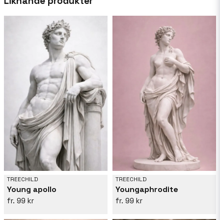
Liknande produkter
varje dag som det kommer, så att hennes humör
att vägleda henne i hennes skapelser.
TREECHILD
TREECHILD
Young apollo
Youngaphrodite
99 kr
99 kr