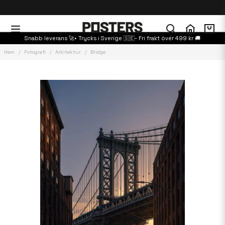
Snabb leverans 🚀• Trycks i Sverige 🇸🇪- Fri frakt över 499 kr 🚚
Hem
Fotografi
Arkitektur
Bridge