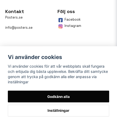
Kontakt
Följ oss
Posters.se
Facebook
Instagram
info@posters.se
Vi använder cookies
Vi använder cookies för att vår webbplats skall fungera
och erbjuda dig bästa upplevelse. Bekräfta ditt samtycke
Betalning
genom att trycka på godkänn alla eller anpassa via
inställningar
På posters.se kan du enkelt
betala din beställning med
Klarna.
Godkänn alla
Inställningar