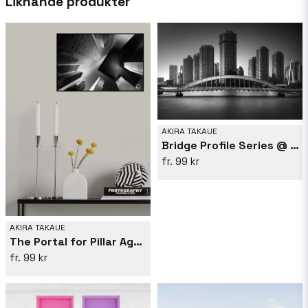
Liknande produkter
AKIRA TAKAUE
Bridge Profile Series @ Sumida River | No.5 | Eitai-bashiBr.,1926
99 kr
AKIRA TAKAUE
The Portal for Pillar Agmina Mk.III &quot;EXHIBITION EDITION&quot;
99 kr