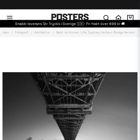
Snabb leverans 🚀• Trycks i Sverige 🇸🇪- Fri frakt över 499 kr 🚚
Hem
Fotografi
Arkitektur
Back to Human Life, Sydney Harbour Bridge Version