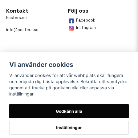
Kontakt
Följ oss
Posters.se
Facebook
Instagram
info@posters.se
Vi använder cookies
Vi använder cookies för att vår webbplats skall fungera
och erbjuda dig bästa upplevelse. Bekräfta ditt samtycke
Betalning
genom att trycka på godkänn alla eller anpassa via
inställningar
På posters.se kan du enkelt
betala din beställning med
Klarna.
Godkänn alla
Inställningar