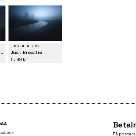
LUCA REBUSTINI
Just Breathe
;Blue in Green&quot;
99 kr
oss
Betal
cebook
På posters