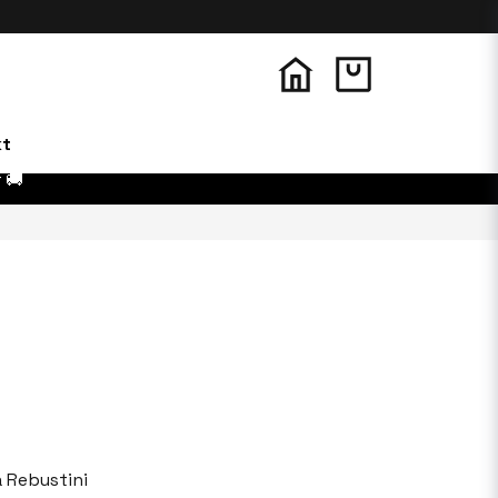
kt
 🚚
 Rebustini