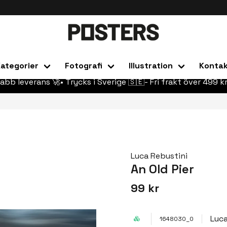
ategorier
Fotografi
Illustration
Konta
abb leverans 🚀• Trycks i Sverige 🇸🇪- Fri frakt över 499 kr
Luca Rebustini
An Old Pier
99 kr
Luca
1648030_0