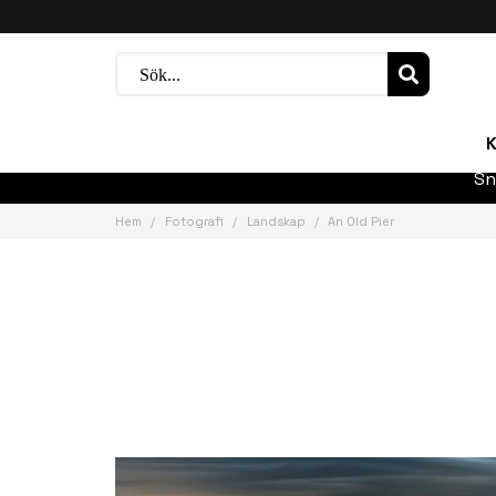
K
Sn
Hem
Fotografi
Landskap
An Old Pier