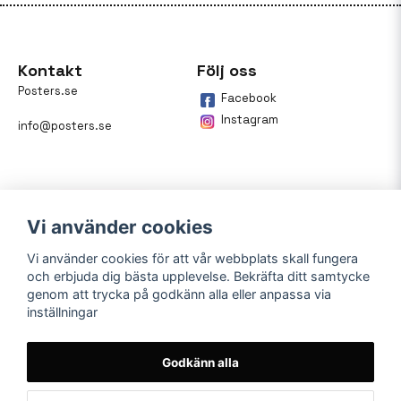
Kontakt
Följ oss
Posters.se
Facebook
Instagram
info@posters.se
Vi använder cookies
Vi använder cookies för att vår webbplats skall fungera
och erbjuda dig bästa upplevelse. Bekräfta ditt samtycke
Betalning
genom att trycka på godkänn alla eller anpassa via
inställningar
På posters.se kan du enkelt
betala din beställning med
Klarna.
Godkänn alla