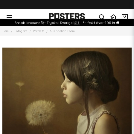
Snabb leverans 🚀• Trycks i Sverige 🇸🇪- Fri frakt över 499 kr 🚚
Hem
Fotografi
Porträtt
A Dandelion Poem