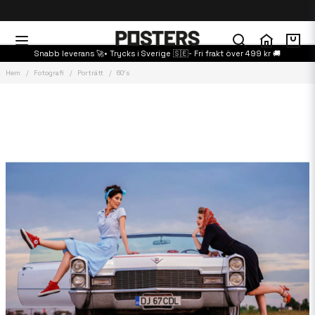
Snabb leverans 🚀• Trycks i Sverige 🇸🇪- Fri frakt över 499 kr 🚚
Hem
Fotografi
Porträtt
60's