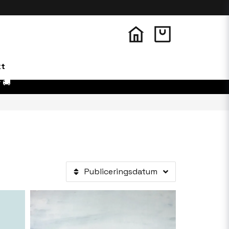
kt
 🚚
Publiceringsdatum