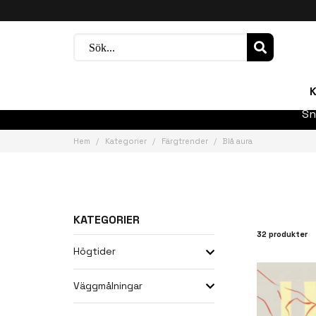
K
Sn
Hem
Kategorier
Färgtrender
Blå aura
KATEGORIER
32 produkter
Högtider
Väggmålningar