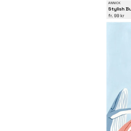
ANNICK
Stylish B
99 kr