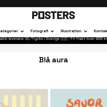
ategorier
Fotografi
Illustration
Konta
abb leverans 🚀• Trycks i Sverige 🇸🇪- Fri frakt över 499 kr
Blå aura