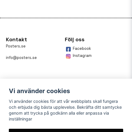
Kontakt
Följ oss
Posters.se
Facebook
Instagram
info@posters.se
Vi använder cookies
Vi använder cookies för att vår webbplats skall fungera
och erbjuda dig bästa upplevelse. Bekräfta ditt samtycke
Betalning
genom att trycka på godkänn alla eller anpassa via
inställningar
På posters.se kan du enkelt
betala din beställning med
Klarna.