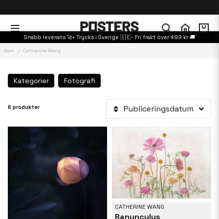
Snabb leverans 🚀• Trycks i Sverige 🇸🇪- Fri frakt över 499 kr 🚚
Hem
Catherine Wang
Kategorier
Fotografi
6 produkter
Publiceringsdatum
CATHERINE WANG
Ranunculus