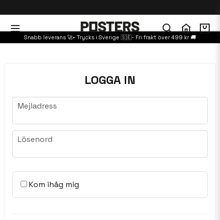
Snabb leverans 🚀• Trycks i Sverige 🇸🇪- Fri frakt över 499 kr 🚚
LOGGA IN
Mejladress
Mejladress
Lösenord
Lösenord
Kom ihåg mig