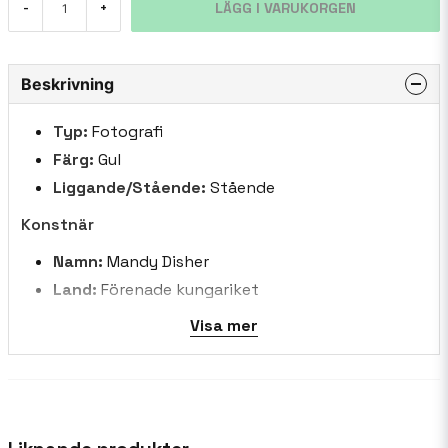
LÄGG I VARUKORGEN
-
+
Beskrivning
Typ:
Fotografi
Färg:
Gul
Liggande/Stående:
Stående
Konstnär
Namn:
Mandy Disher
Land:
Förenade kungariket
Biografi:
Mandy Disher är en internationell
Visa mer
prisbelönt blomsterfotograf baserad i
Cambridgeshire. Hennes kreativitet genom
linsen ger en underbar balans av precisa detaljer
och mjukhet, tillsammans med hennes utmärkta
användning av komposition, färg och form som