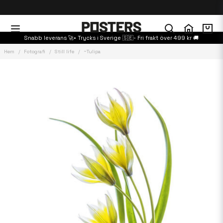
Snabb leverans 🚀• Trycks i Sverige 🇸🇪- Fri frakt över 499 kr 🚚
Hem
Fotografi
Still life
~Tulipa