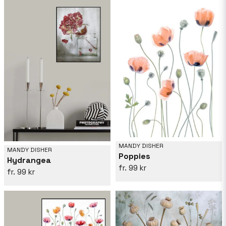
MANDY DISHER
MANDY DISHER
Poppies
Hydrangea
99 kr
99 kr