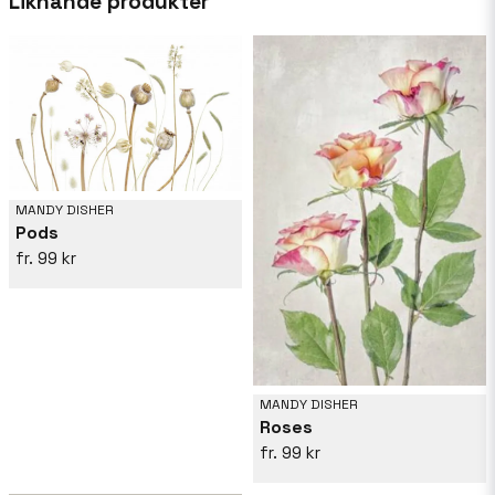
Liknande produkter
definierar hennes poetiska och inspirerande
bildspråk.
MANDY DISHER
Pods
99 kr
MANDY DISHER
Roses
99 kr