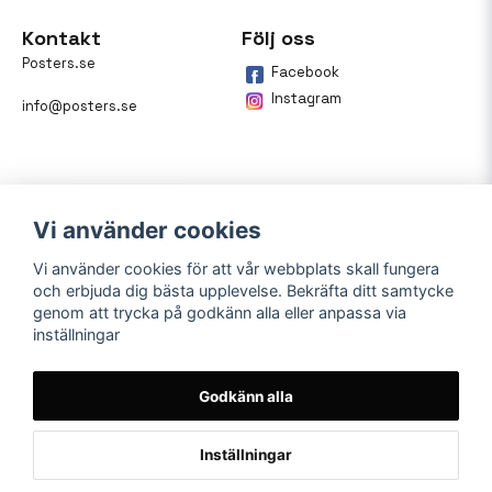
Kontakt
Följ oss
Posters.se
Facebook
Instagram
info@posters.se
Vi använder cookies
Vi använder cookies för att vår webbplats skall fungera
och erbjuda dig bästa upplevelse. Bekräfta ditt samtycke
Betalning
genom att trycka på godkänn alla eller anpassa via
inställningar
På posters.se kan du enkelt
betala din beställning med
Klarna.
Godkänn alla
Inställningar