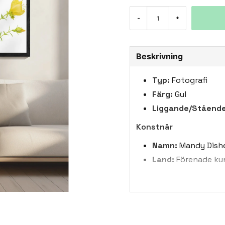
-
+
Beskrivning
Typ:
Fotografi
Färg:
Gul
Liggande/Stående
Konstnär
Namn:
Mandy Dish
Land:
Förenade ku
Biografi:
Mandy Dish
blomsterfotograf 
kreativitet genom 
detaljer och mjuk
användning av kom