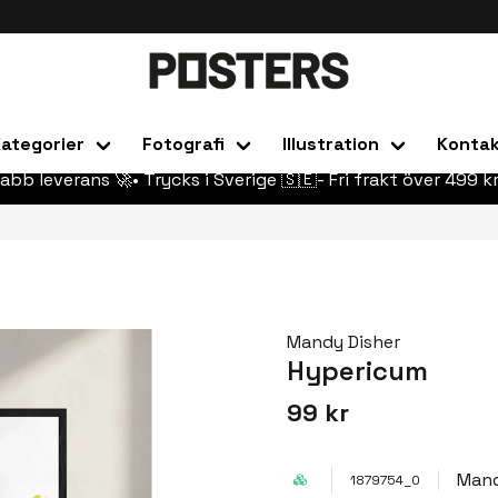
ategorier
Fotografi
Illustration
Konta
abb leverans 🚀• Trycks i Sverige 🇸🇪- Fri frakt över 499 kr
Mandy Disher
Hypericum
99 kr
Mand
1879754_0