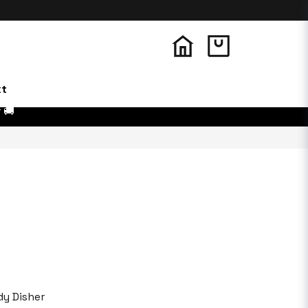
kt
 🚚
y Disher