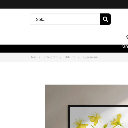
K
Sn
Hem
Fotografi
Still life
Hypericum