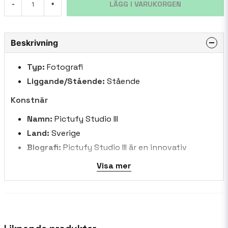
LÄGG I VARUKORGEN
-
+
Beskrivning
Typ:
Fotografi
Liggande/Stående:
Stående
Konstnär
Namn:
Pictufy Studio III
Land:
Sverige
Biografi:
Pictufy Studio III är en innovativ
konstnärlig satsning, fånga livets väsen genom
Visa mer
minimalistisk elegans och levande uttryck. Mitt
arbete förenar monokrom förfining med stänk
av levande färg, berättar historier genom
surrealistiska kompositioner och naturlig lugn.
Från tjusningen av höga kontraster till fridfulla