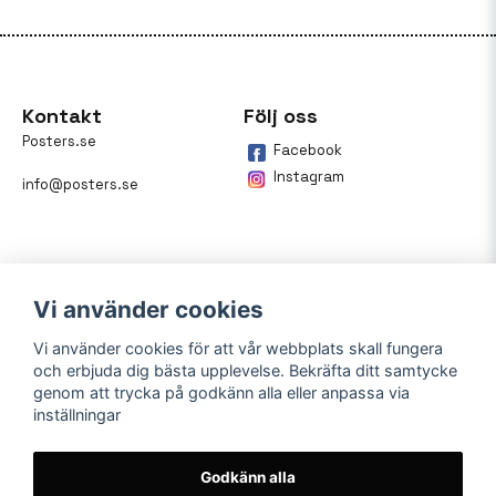
Kontakt
Följ oss
Posters.se
Facebook
Instagram
info@posters.se
Vi använder cookies
Vi använder cookies för att vår webbplats skall fungera
och erbjuda dig bästa upplevelse. Bekräfta ditt samtycke
Betalning
genom att trycka på godkänn alla eller anpassa via
inställningar
På posters.se kan du enkelt
betala din beställning med
Klarna.
Godkänn alla