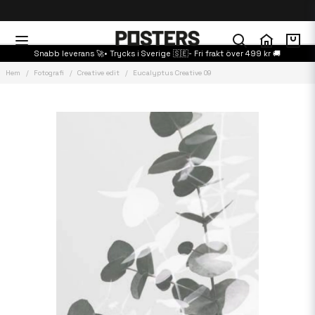
Snabb leverans 🚀• Trycks i Sverige 🇸🇪- Fri frakt över 499 kr 🚚
Hem
Fotografi
Creative edit
Eucalyptus Creative 09