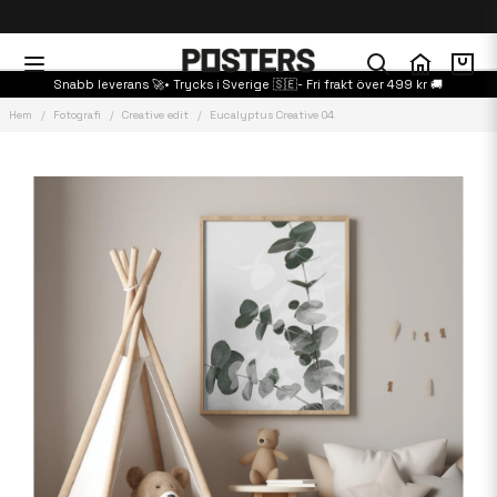
Snabb leverans 🚀• Trycks i Sverige 🇸🇪- Fri frakt över 499 kr 🚚
Hem
Fotografi
Creative edit
Eucalyptus Creative 04