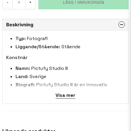
LÄGG I VARUKORGEN
-
+
Beskrivning
Typ:
Fotografi
Liggande/Stående:
Stående
Konstnär
Namn:
Pictufy Studio III
Land:
Sverige
Biografi:
Pictufy Studio III är en innovativ
konstnärlig satsning, fånga livets väsen genom
Visa mer
minimalistisk elegans och levande uttryck. Mitt
arbete förenar monokrom förfining med stänk
av levande färg, berättar historier genom
surrealistiska kompositioner och naturlig lugn.
Från tjusningen av höga kontraster till fridfulla