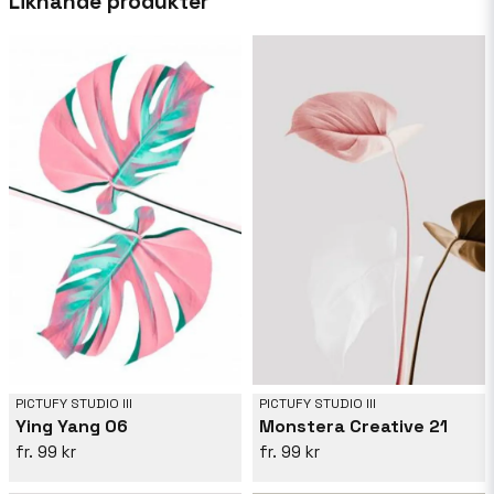
Liknande produkter
kustlandskap, varje verk återspeglar en resa
genom texturer och former. Med en blandning
av modern estetik och klassiska motiv, min
konst tilltalar dem som söker inspiration i det
vanliga. Upphöj ditt utrymme med en touch av
Pictufys unika vision, där varje konstverk
inbjuder dig att utforska skönhet i det
oväntade.
PICTUFY STUDIO III
PICTUFY STUDIO III
Ying Yang 06
Monstera Creative 21
99 kr
99 kr