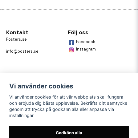
Kontakt
Följ oss
Posters.se
Facebook
Instagram
info@posters.se
Vi använder cookies
Vi använder cookies för att vår webbplats skall fungera
och erbjuda dig bästa upplevelse. Bekräfta ditt samtycke
Betalning
genom att trycka på godkänn alla eller anpassa via
inställningar
På posters.se kan du enkelt
betala din beställning med
Klarna.
Godkänn alla