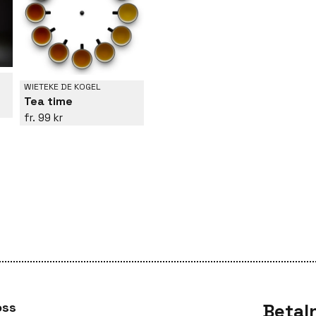
WIETEKE DE KOGEL
Tea time
99 kr
oss
Betal