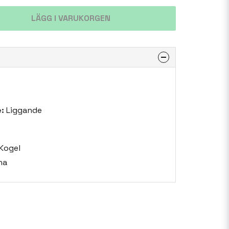
LÄGG I VARUKORGEN
:
Liggande
Kogel
na