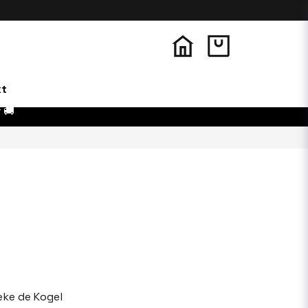
kt
 🚚
eke de Kogel