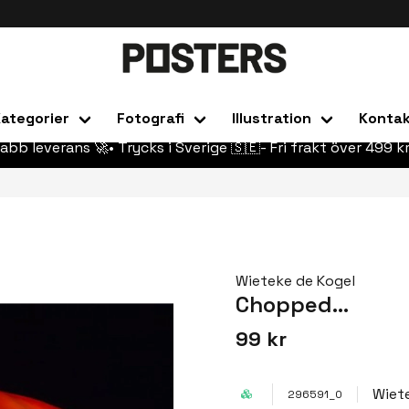
ategorier
Fotografi
Illustration
Konta
abb leverans 🚀• Trycks i Sverige 🇸🇪- Fri frakt över 499 kr
Wieteke de Kogel
Chopped...
99 kr
Wiet
296591_0