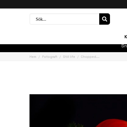
K
Sn
Hem
Fotografi
Still life
Chopped...