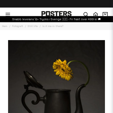
Snabb leverans 🚀• Trycks i Sverige 🇸🇪- Fri frakt över 499 kr 🚚
Hem
Fotografi
Still life
Is it me in there?