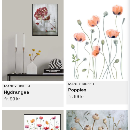
MANDY DISHER
MANDY DISHER
Poppies
Hydrangea
99 kr
99 kr