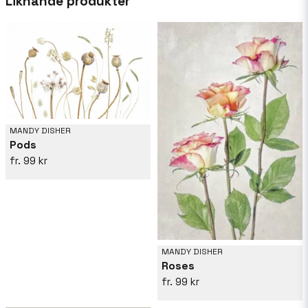
Liknande produkter
bildspråk.
MANDY DISHER
Pods
99 kr
MANDY DISHER
Roses
99 kr