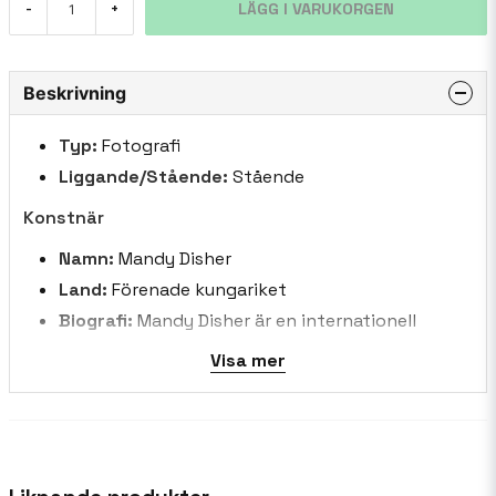
LÄGG I VARUKORGEN
-
+
Beskrivning
Typ:
Fotografi
Liggande/Stående:
Stående
Konstnär
Namn:
Mandy Disher
Land:
Förenade kungariket
Biografi:
Mandy Disher är en internationell
prisbelönt blomsterfotograf baserad i
Visa mer
Cambridgeshire. Hennes kreativitet genom
linsen ger en underbar balans av precisa detaljer
och mjukhet, tillsammans med hennes utmärkta
användning av komposition, färg och form som
definierar hennes poetiska och inspirerande