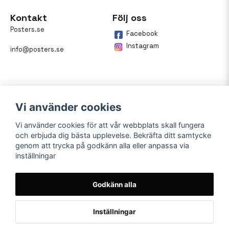
Kontakt
Följ oss
Posters.se
Facebook
Instagram
info@posters.se
Vi använder cookies
Vi använder cookies för att vår webbplats skall fungera
och erbjuda dig bästa upplevelse. Bekräfta ditt samtycke
Betalning
genom att trycka på godkänn alla eller anpassa via
inställningar
På posters.se kan du enkelt
betala din beställning med
Klarna.
Godkänn alla
Inställningar