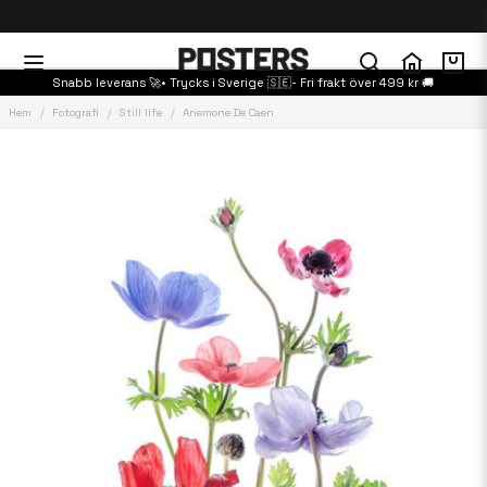
Snabb leverans 🚀• Trycks i Sverige 🇸🇪- Fri frakt över 499 kr 🚚
Hem
Fotografi
Still life
Anemone De Caen