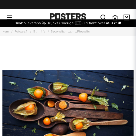
Snabb leverans 🚀• Trycks i Sverige 🇸🇪- Fri frakt över 499 kr 🚚
Hem
Fotografi
Still life
Spoons&amp;amp;Physalis