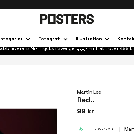
ategorier
Fotografi
Illustration
Konta
abb leverans 🚀• Trycks i Sverige 🇸🇪- Fri frakt över 499 kr
Martin Lee
Red..
99 kr
Mar
2399192_0