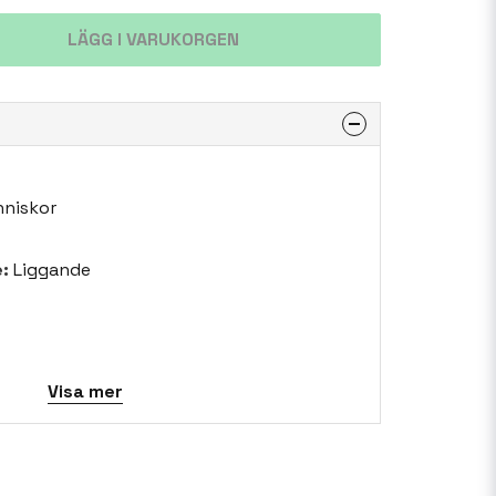
LÄGG I VARUKORGEN
niskor
:
Liggande
Visa mer