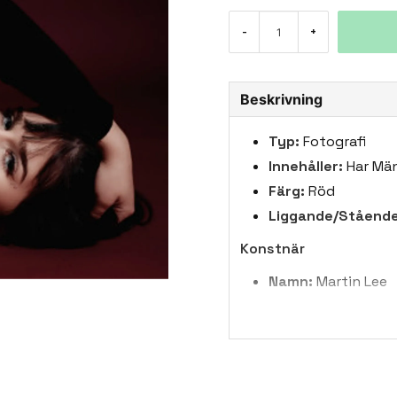
-
+
Beskrivning
Typ:
Fotografi
Innehåller:
Har Män
Färg:
Röd
Liggande/Stående
Konstnär
Namn:
Martin Lee
Land:
Tjeckien