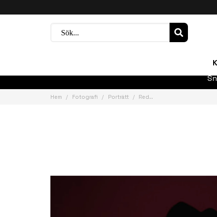
K
Sn
Hem
Fotografi
Porträtt
Red..