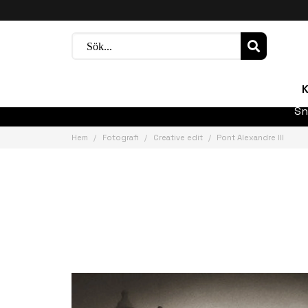
K
Sn
Hem
Fotografi
Creative edit
Pont Alexandre III