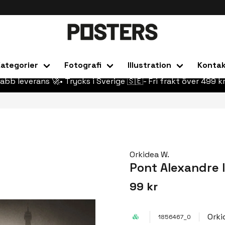
ategorier
Fotografi
Illustration
Konta
abb leverans 🚀• Trycks i Sverige 🇸🇪- Fri frakt över 499 kr
Orkidea W.
Pont Alexandre I
99 kr
Orki
1856467_0