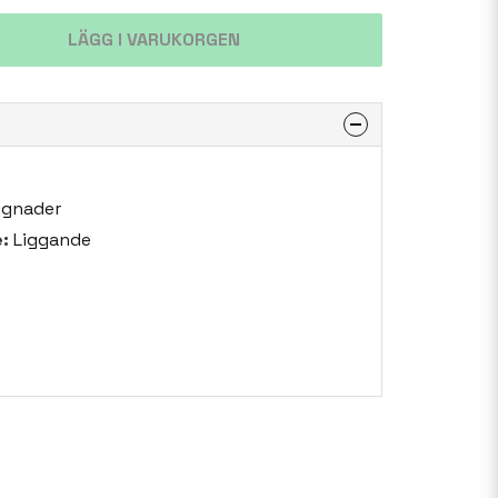
LÄGG I VARUKORGEN
ggnader
:
Liggande