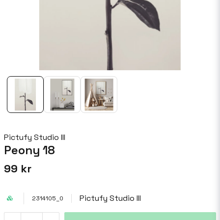
Pictufy Studio III
Peony 18
99 kr
Pictufy Studio III
2314105_0