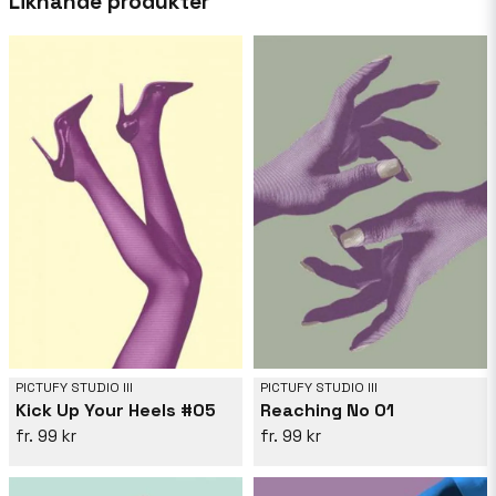
Liknande produkter
Från tjusningen av höga kontraster till fridfulla
kustlandskap, varje verk återspeglar en resa
genom texturer och former. Med en blandning
av modern estetik och klassiska motiv, min
konst tilltalar dem som söker inspiration i det
vanliga. Upphöj ditt utrymme med en touch av
Pictufys unika vision, där varje konstverk
inbjuder dig att utforska skönhet i det
oväntade.
PICTUFY STUDIO III
PICTUFY STUDIO III
Kick Up Your Heels #05
Reaching No 01
99 kr
99 kr