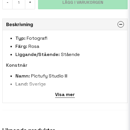
LÄGG I VARUKORGEN
-
+
Beskrivning
Typ:
Fotografi
Färg:
Rosa
Liggande/Stående:
Stående
Konstnär
Namn:
Pictufy Studio III
Land:
Sverige
Biografi:
Pictufy Studio III är en innovativ
Visa mer
konstnärlig satsning, fånga livets väsen genom
minimalistisk elegans och levande uttryck. Mitt
arbete förenar monokrom förfining med stänk
av levande färg, berättar historier genom
surrealistiska kompositioner och naturlig lugn.