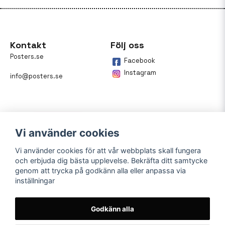
Kontakt
Följ oss
Posters.se
Facebook
Instagram
info@posters.se
Vi använder cookies
Vi använder cookies för att vår webbplats skall fungera
och erbjuda dig bästa upplevelse. Bekräfta ditt samtycke
Betalning
genom att trycka på godkänn alla eller anpassa via
inställningar
På posters.se kan du enkelt
betala din beställning med
Klarna.
Godkänn alla