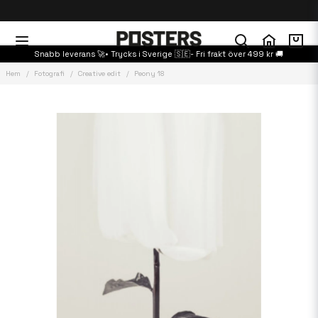
Snabb leverans 🚀• Trycks i Sverige 🇸🇪- Fri frakt över 499 kr 🚚
Hem
Fotografi
Creative edit
Peony 18