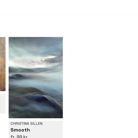
poetisk väggkonst 
lämnar ett intryck
kännetecknas ofta 
men även minimalist
betraktaren att to
böcker: Skimmer öv
tidvattnet (2019, L
CHRISTINA SILLEN
Smooth
99 kr