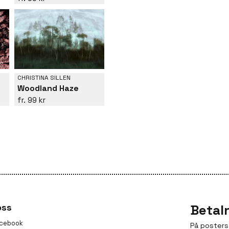
CHRISTINA SILLEN
Woodland Haze
99 kr
oss
Betal
cebook
På posters