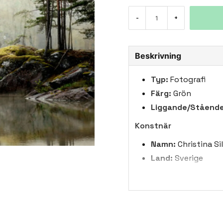
-
+
Beskrivning
Typ:
Fotografi
Färg:
Grön
Liggande/Stående
Konstnär
Namn:
Christina Si
Land:
Sverige
Biografi:
Christina 
främst inspirerad a
av kreativ fotograf
abstrakt fotografi
anpassa sig till n