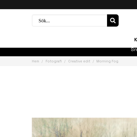
K
Sn
Hem
Fotografi
Creative edit
Morning Fog