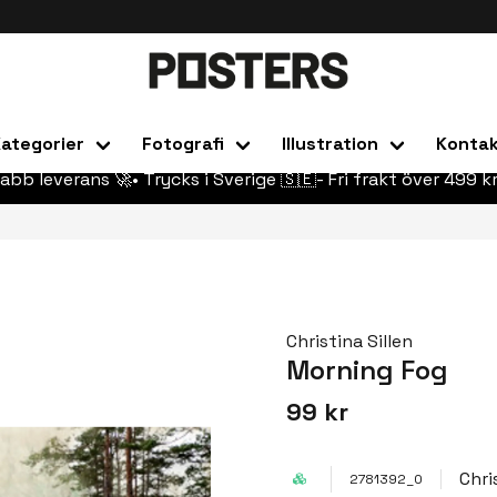
ategorier
Fotografi
Illustration
Konta
abb leverans 🚀• Trycks i Sverige 🇸🇪- Fri frakt över 499 kr
Christina Sillen
Morning Fog
99 kr
Chri
2781392_0