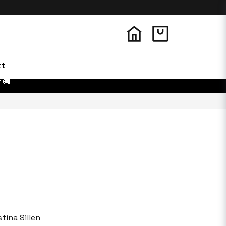
kt
 🚚
stina Sillen