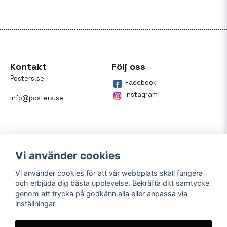
Kontakt
Följ oss
Posters.se
Facebook
Instagram
info@posters.se
Vi använder cookies
Vi använder cookies för att vår webbplats skall fungera
och erbjuda dig bästa upplevelse. Bekräfta ditt samtycke
Betalning
genom att trycka på godkänn alla eller anpassa via
inställningar
På posters.se kan du enkelt
betala din beställning med
Klarna.