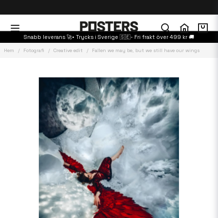
Snabb leverans 🚀• Trycks i Sverige 🇸🇪- Fri frakt över 499 kr 🚚
Hem
Fotografi
Creative edit
Fallen we may be, but we still have our wings