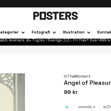
ategorier
Fotografi
Illustration
Konta
abb leverans 🚀• Trycks i Sverige 🇸🇪- Fri frakt över 499 kr
InTheMoment
Angel of Pleasu
99 kr
InT
2250458_0