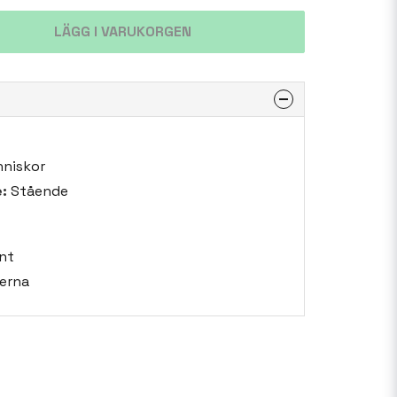
LÄGG I VARUKORGEN
niskor
:
Stående
nt
erna