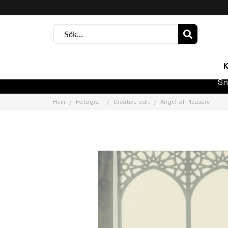
K
Sn
Hem
Fotografi
Creative edit
Angel of Pleasure