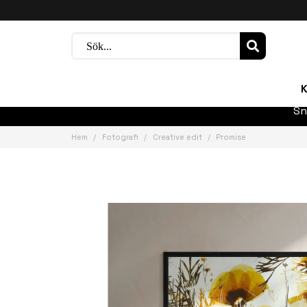
K
Sn
Hem
Fotografi
Creative edit
Promise