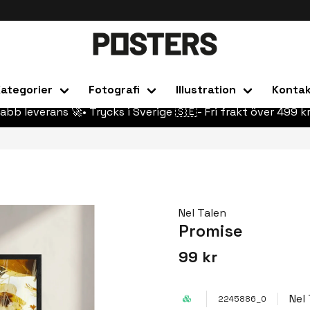
ategorier
Fotografi
Illustration
Konta
abb leverans 🚀• Trycks i Sverige 🇸🇪- Fri frakt över 499 kr
Nel Talen
Promise
99 kr
Nel
2245886_0