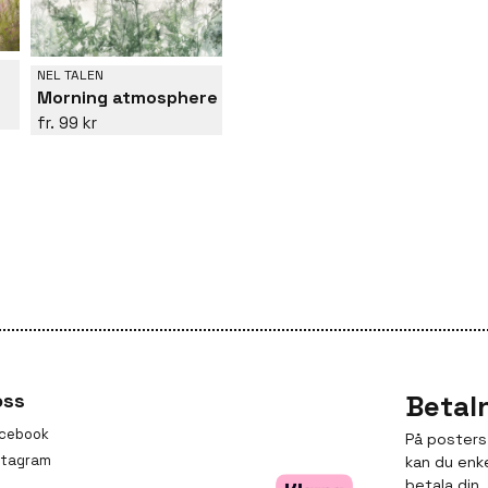
NEL TALEN
Morning atmosphere
99 kr
oss
Betal
cebook
På posters
stagram
kan du enk
betala din