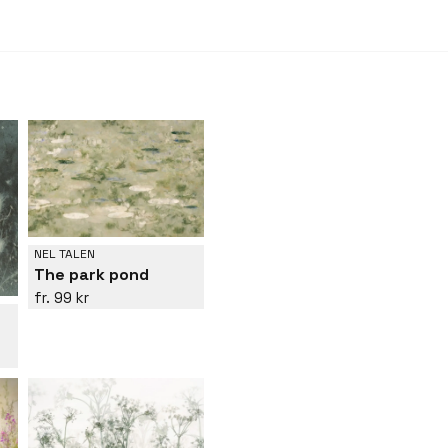
plats där det inte 
man helt enkelt ka
med makrobilder, fo
Under de senaste å
som sin inspirations
stilen av hennes a
om att fånga verkl
känslan och intryc
viktiga teman i henn
genom tekniker so
NEL TALEN
Movement (ICM).
The park pond
99 kr