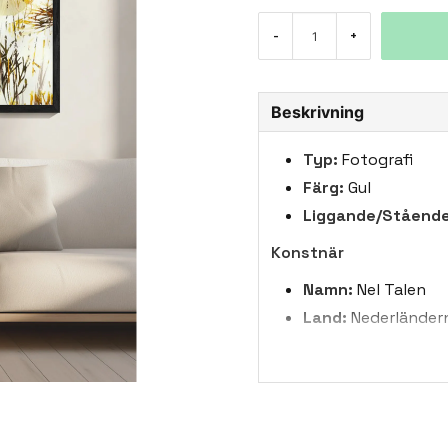
-
+
Beskrivning
Typ:
Fotografi
Färg:
Gul
Liggande/Stående
Konstnär
Namn:
Nel Talen
Land:
Nederländer
Biografi:
Nel Talen 
Hon är en entusia
som sin främsta ins
den oväntade skönh
ger henne avkoppli