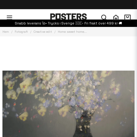
Snabb leverans 🚀• Trycks i Sverige 🇸🇪- Fri frakt över 499 kr 🚚
Hem
Fotografi
Creative edit
Home sweet home...