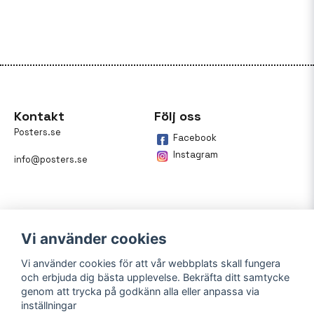
Kontakt
Följ oss
Posters.se
Facebook
Instagram
info@posters.se
Vi använder cookies
Vi använder cookies för att vår webbplats skall fungera
och erbjuda dig bästa upplevelse. Bekräfta ditt samtycke
Betalning
genom att trycka på godkänn alla eller anpassa via
inställningar
På posters.se kan du enkelt