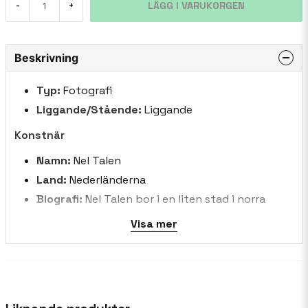
LÄGG I VARUKORGEN
-
+
Beskrivning
Typ:
Fotografi
Liggande/Stående:
Liggande
Konstnär
Namn:
Nel Talen
Land:
Nederländerna
Biografi:
Nel Talen bor i en liten stad i norra
Nederländerna. Hon är en entusiastisk
Visa mer
hobbyfotograf, med naturen fungerar som sin
främsta inspirationskälla. Nel är ofta förvånad
över den oväntade skönhet som finns i enkla,
små saker. Naturen ger henne avkoppling, under,
frihet och tystnad, erbjuder en plats där det