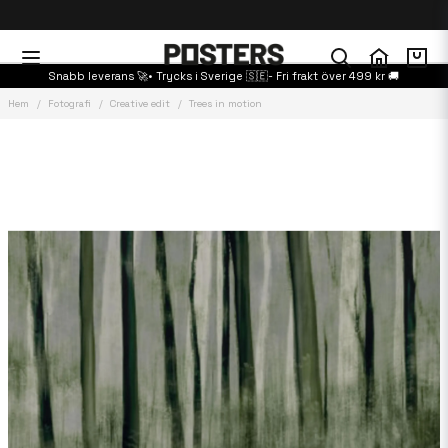
Snabb leverans 🚀• Trycks i Sverige 🇸🇪- Fri frakt över 499 kr 🚚
Hem
Fotografi
Creative edit
Trees in motion