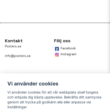
Kontakt
Följ oss
Posters.se
Facebook
Instagram
info@posters.se
Vi använder cookies
Vi använder cookies för att vår webbplats skall fungera
och erbjuda dig bästa upplevelse. Bekräfta ditt samtycke
Betalning
genom att trycka på godkänn alla eller anpassa via
inställningar
På posters.se kan du enkelt