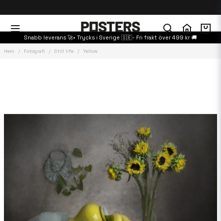
Snabb leverans 🚀• Trycks i Sverige 🇸🇪- Fri frakt över 499 kr 🚚
Hem
Fotografi
Still life
Yellow