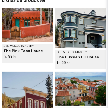
Liknande produkter
internet där jag delar några av mina
favoritramar. Tack för att du stannade! Följ med
på Instagram på @delmundoimage
DEL MUNDO IMAGERY
The Pink Taos House
DEL MUNDO IMAGERY
99 kr
The Russian Hill House
99 kr