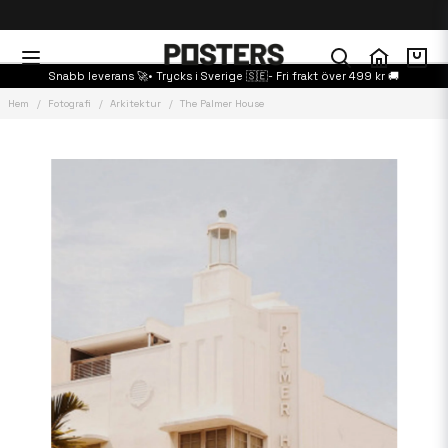
Snabb leverans 🚀• Trycks i Sverige 🇸🇪- Fri frakt över 499 kr 🚚
Hem
Fotografi
Arkitektur
The Palmer House