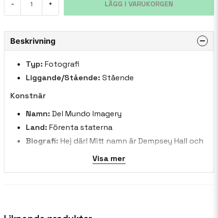
LÄGG I VARUKORGEN
-
+
Beskrivning
Typ:
Fotografi
Liggande/Stående:
Stående
Konstnär
Namn:
Del Mundo Imagery
Land:
Förenta staterna
Biografi:
Hej där! Mitt namn är Dempsey Hall och
jag är ansiktet bakom ramarna här på Del Mundo
Visa mer
Imagery. Jag tillbringar de flesta av mina dagar
som en heltid gymnasie engelska lärare baserad i
vackra Boulder, Colorado och tillbringa mina
somrar knäppande skott över hela världen. Del
Mundo Imagery är min curated lilla hörn av