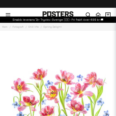
Snabb leverans 🚀• Trycks i Sverige 🇸🇪- Fri frakt över 499 kr 🚚
Hem
Fotografi
Still life
Spring Delight