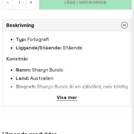
LÄGG I VARUKORGEN
-
+
Beskrivning
Typ:
Fotografi
Liggande/Stående:
Stående
Konstnär
Namn:
Sharyn Bursic
Land:
Australien
Biografi:
Sharyn Bursic är en självlärd, naiv bildlig
konstnär vars verk fångar skönheten och
Visa mer
humorn i vardagen. Med ett lekfullt och intuitivt
tillvägagångssätt, skapar Sharyn livfulla,
känsloladdade målningar med hjälp av en rad
olika medier, inklusive akvarell, akryl och olja.
Hennes arbete är fyllt med nyckfulla men