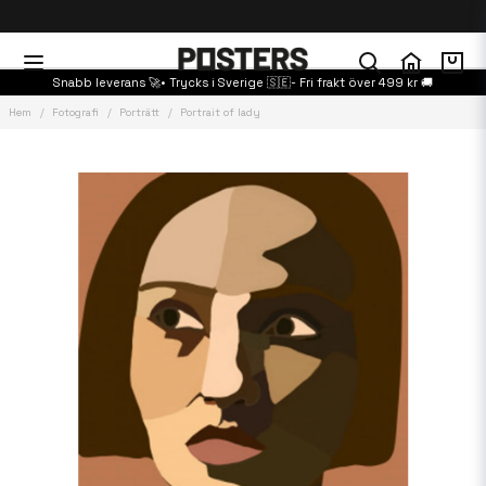
Snabb leverans 🚀• Trycks i Sverige 🇸🇪- Fri frakt över 499 kr 🚚
Hem
Fotografi
Porträtt
Portrait of lady