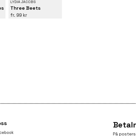
LYDIA JACOBS
es
Three Beets
99 kr
oss
Betal
cebook
På posters