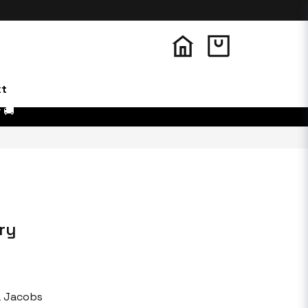
kt
 🚚
ry
a Jacobs