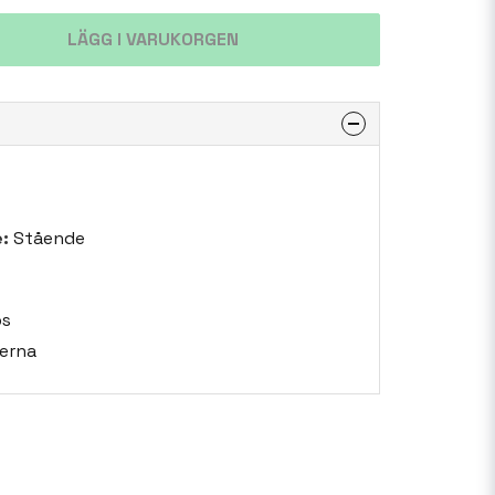
LÄGG I VARUKORGEN
:
Stående
bs
erna