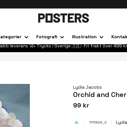
ategorier
Fotografi
Illustration
Konta
abb leverans 🚀• Trycks i Sverige 🇸🇪- Fri frakt över 499 kr
Lydia Jacobs
Orchid and Cher
99 kr
Lydi
1717605_0