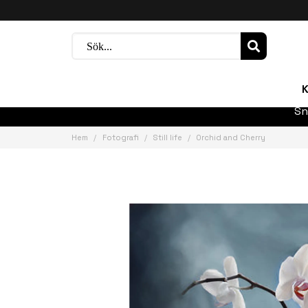
K
Sn
Hem
Fotografi
Still life
Orchid and Cherry