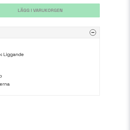
LÄGG I VARUKORGEN
:
Liggande
o
erna