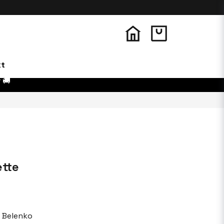
kt
 🚚
ette
 Belenko