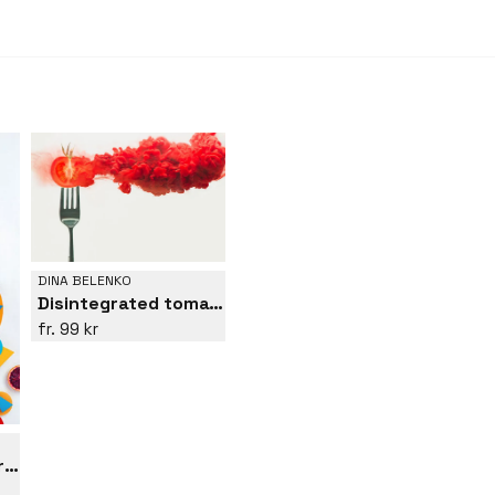
DINA BELENKO
Disintegrated tomato
99 kr
Suprematic tea party