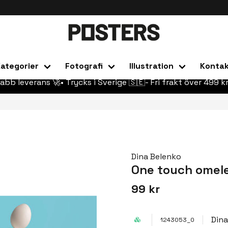
ategorier
Fotografi
Illustration
Konta
abb leverans 🚀• Trycks i Sverige 🇸🇪- Fri frakt över 499 kr
Dina Belenko
One touch omel
99 kr
Dina
1243053_0