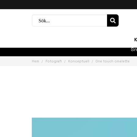
K
Sn
Hem
Fotografi
Konceptuell
One touch omelette