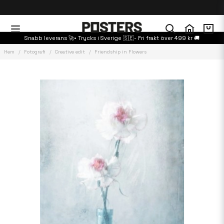
Snabb leverans 🚀• Trycks i Sverige 🇸🇪- Fri frakt över 499 kr 🚚
Hem
Fotografi
Creative edit
Friendship in Flowers