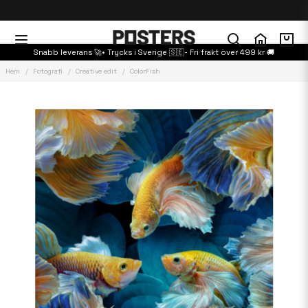
Snabb leverans 🚀• Trycks i Sverige 🇸🇪- Fri frakt över 499 kr 🚚
Hem
Fotografi
Creative edit
ColorFish