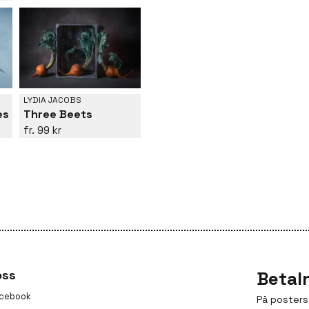
LYDIA JACOBS
es
Three Beets
99 kr
oss
Betal
cebook
På posters