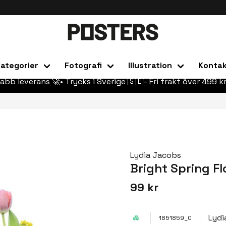
ategorier
Fotografi
Illustration
Konta
abb leverans 🚀• Trycks i Sverige 🇸🇪- Fri frakt över 499 kr
Lydia Jacobs
Bright Spring F
99 kr
Lydi
1851859_0