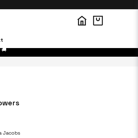
kt
 🚚
lowers
a Jacobs