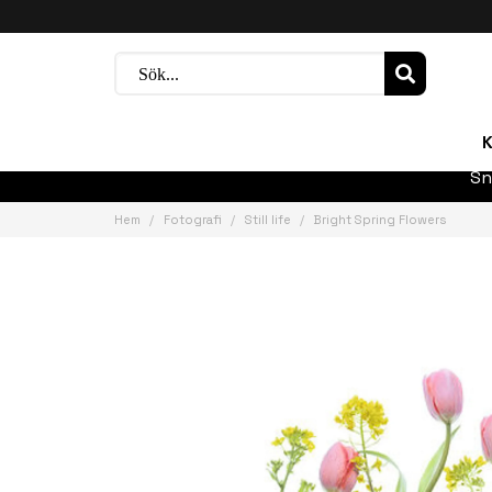
K
Sn
Hem
Fotografi
Still life
Bright Spring Flowers