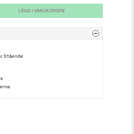
LÄGG I VARUKORGEN
:
Stående
bs
erna